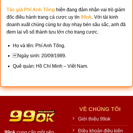
Tác giả Phí Anh Tống
hiện đang đảm nhận vai trò giám
đốc điều hành trang cá cược uy tín
99ok
. Với tài kinh
doanh xuất chúng cùng tư duy nhạy bén sâu sắc, anh đã
đem lại vô số thành tựu lớn cho trang cược.
Họ và tên: Phí Anh Tống.
Ngày sinh: 20/09/1989.
Quê quán: Hồ Chí Minh – Việt Nam.
VỀ CHÚNG TÔI
Giới thiệu 99ok
Điều khoản điều kiện
99ok
cung cấp một nền