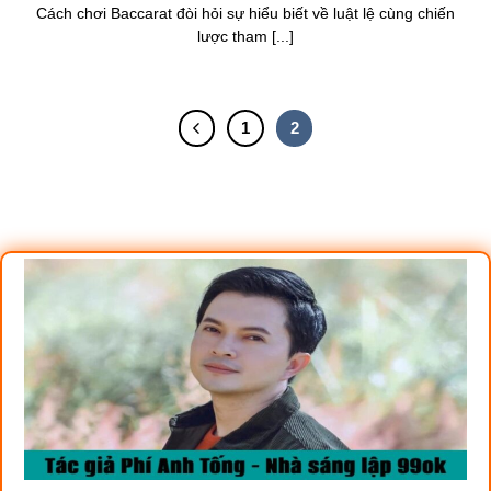
Cách chơi Baccarat đòi hỏi sự hiểu biết về luật lệ cùng chiến
lược tham [...]
1
2