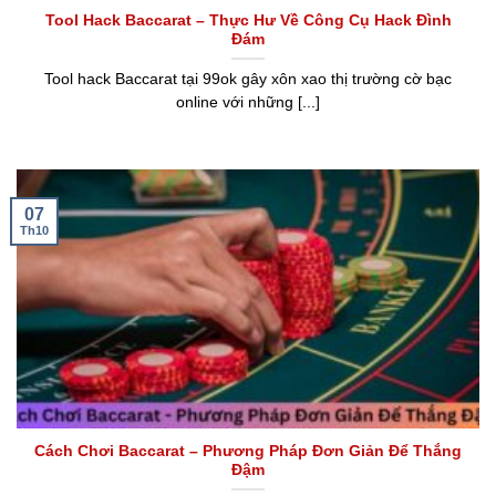
Tool Hack Baccarat – Thực Hư Về Công Cụ Hack Đình
Đám
Tool hack Baccarat tại 99ok gây xôn xao thị trường cờ bạc
online với những [...]
07
Th10
Cách Chơi Baccarat – Phương Pháp Đơn Giản Để Thắng
Đậm