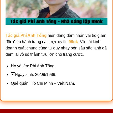
Tác giả Phí Anh Tống
hiện đang đảm nhận vai trò giám
đốc điều hành trang cá cược uy tín
99ok
. Với tài kinh
doanh xuất chúng cùng tư duy nhạy bén sâu sắc, anh đã
đem lại vô số thành tựu lớn cho trang cược.
Họ và tên: Phí Anh Tống.
Ngày sinh: 20/09/1989.
Quê quán: Hồ Chí Minh – Việt Nam.