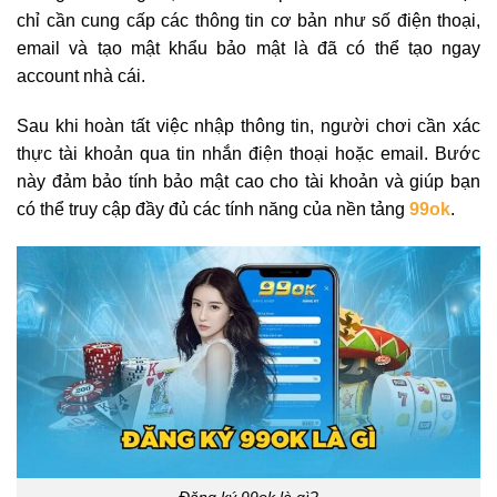
chỉ cần cung cấp các thông tin cơ bản như số điện thoại,
email và tạo mật khẩu bảo mật là đã có thể tạo ngay
account nhà cái.
Sau khi hoàn tất việc nhập thông tin, người chơi cần xác
thực tài khoản qua tin nhắn điện thoại hoặc email. Bước
này đảm bảo tính bảo mật cao cho tài khoản và giúp bạn
có thể truy cập đầy đủ các tính năng của nền tảng
99ok
.
Đăng ký 99ok là gì?