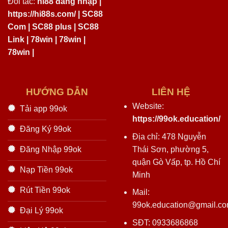
Đối tác:
hi88 đăng nhập
|
https://hi88s.com/
|
SC88
Com
|
SC88 plus
|
SC88
Link
|
78win
|
78win
|
78win
|
HƯỚNG DẪN
LIÊN HỆ
Website:
Tải app 99ok
https://99ok.education/
Đăng Ký 99ok
Địa chỉ: 478 Nguyễn
Thái Sơn, phường 5,
Đăng Nhập 99ok
quận Gò Vấp, tp. Hồ Chí
Nạp Tiền 99ok
Minh
Rút Tiền 99ok
Mail:
99ok.education@gmail.c
Đại Lý 99ok
SĐT: 0933686868