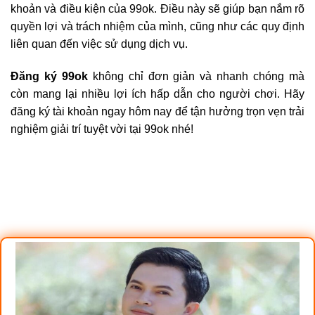
khoản và điều kiện của 99ok. Điều này sẽ giúp bạn nắm rõ
quyền lợi và trách nhiệm của mình, cũng như các quy định
liên quan đến việc sử dụng dịch vụ.
Đăng ký 99ok
không chỉ đơn giản và nhanh chóng mà
còn mang lại nhiều lợi ích hấp dẫn cho người chơi. Hãy
đăng ký tài khoản ngay hôm nay để tận hưởng trọn vẹn trải
nghiệm giải trí tuyệt vời tại 99ok nhé!