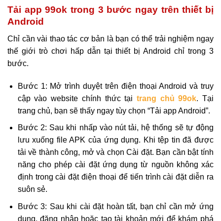
Tải app 99ok trong 3 bước ngay trên thiết bị
Android
Chỉ cần vài thao tác cơ bản là bạn có thể trải nghiệm ngay
thế giới trò chơi hấp dẫn tại thiết bị Android chỉ trong 3
bước.
Bước 1: Mở trình duyệt trên điện thoại Android và truy
cập vào website chính thức tại
trang chủ 99ok
. Tại
trang chủ, bạn sẽ thấy ngay tùy chọn “Tải app Android”.
Bước 2: Sau khi nhấp vào nút tải, hệ thống sẽ tự động
lưu xuống file APK của ứng dụng. Khi tệp tin đã được
tải về thành công, mở và chọn Cài đặt. Bạn cần bật tính
năng cho phép cài đặt ứng dụng từ nguồn không xác
định trong cài đặt điện thoại để tiến trình cài đặt diễn ra
suôn sẻ.
Bước 3: Sau khi cài đặt hoàn tất, bạn chỉ cần mở ứng
dụng, đăng nhập hoặc tạo tài khoản mới để khám phá