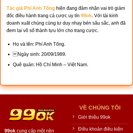
Tác giả Phí Anh Tống
hiện đang đảm nhận vai trò giám
đốc điều hành trang cá cược uy tín
99ok
. Với tài kinh
doanh xuất chúng cùng tư duy nhạy bén sâu sắc, anh đã
đem lại vô số thành tựu lớn cho trang cược.
Họ và tên: Phí Anh Tống.
Ngày sinh: 20/09/1989.
Quê quán: Hồ Chí Minh – Việt Nam.
VỀ CHÚNG TÔI
Giới thiệu 99ok
Điều khoản điều kiện
99ok
cung cấp một nền