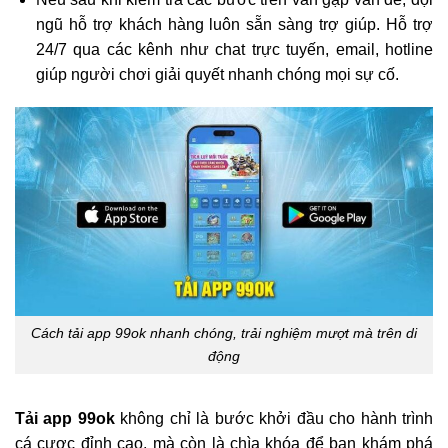
ngũ hỗ trợ khách hàng luôn sẵn sàng trợ giúp. Hỗ trợ
24/7 qua các kênh như chat trực tuyến, email, hotline
giúp người chơi giải quyết nhanh chóng mọi sự cố.
Cách tải app 99ok nhanh chóng, trải nghiệm mượt mà trên di
động
Tải app 99ok
không chỉ là bước khởi đầu cho hành trình
cá cược đỉnh cao, mà còn là chìa khóa để bạn khám phá