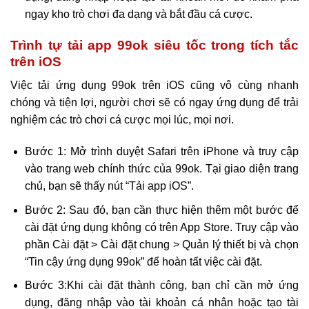
ngay kho trò chơi đa dạng và bắt đầu cá cược.
Trình tự tải app 99ok siêu tốc trong tích tắc
trên iOS
Việc tải ứng dụng 99ok trên iOS cũng vô cùng nhanh
chóng và tiện lợi, người chơi sẽ có ngay ứng dụng để trải
nghiệm các trò chơi cá cược mọi lúc, mọi nơi.
Bước 1: Mở trình duyệt Safari trên iPhone và truy cập
vào trang web chính thức của 99ok. Tại giao diện trang
chủ, bạn sẽ thấy nút “Tải app iOS”.
Bước 2: Sau đó, bạn cần thực hiện thêm một bước để
cài đặt ứng dụng không có trên App Store. Truy cập vào
phần Cài đặt > Cài đặt chung > Quản lý thiết bị và chọn
“Tin cậy ứng dụng 99ok” để hoàn tất việc cài đặt.
Bước 3:Khi cài đặt thành công, bạn chỉ cần mở ứng
dụng, đăng nhập vào tài khoản cá nhân hoặc tạo tài