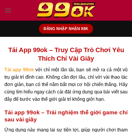
Skip
to
content
ĐĂNG NHẬP NHẬN 88K
Tải App 99ok – Truy Cập Trò Chơi Yêu
Thích Chỉ Vài Giây
Tải app 99ok
với chỉ một lần tải, bạn sẽ mở ra cả một vũ
trụ giải trí đỉnh cao. Không cần đợi lâu, chỉ với vài thao tác
đơn giản, bạn có thể nắm bắt mọi cơ hội chiến thắng. Hãy
cùng tìm hiểu ngay cách cài đặt ứng dụng qua bài viết sau
đây để bước vào thế giới giải trí không giới hạn.
Tải app 99ok – Trải nghiệm thế giới game chỉ
sau vài giây
Ứng dụng này mang lại sự tiện lợi, giúp người chơi tham