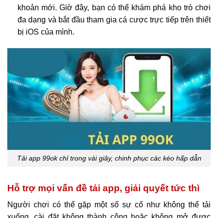
khoản mới. Giờ đây, bạn có thể khám phá kho trò chơi
đa dạng và bắt đầu tham gia cá cược trực tiếp trên thiết
bị iOS của mình.
Tải app 99ok chỉ trong vài giây, chinh phục các kèo hấp dẫn
Hỗ trợ mọi vấn đề tải app, giải quyết tức thì
Người chơi có thể gặp một số sự cố như không thể tải
xuống, cài đặt không thành công hoặc không mở được