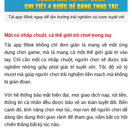
Tải app 99ok ngay để tận hưởng trải nghiệm cá cược tuyệt vời
Một cú nhấp chuột, cả thế giới trò chơi trong tay
Tải app 99ok không chỉ đơn giản là mang về một ứng
dụng chơi game, mà là mang cả một thế giới giải trí vào
tay. Chỉ cần một cú nhấp chuột, người chơi sẽ được trải
nghiệm những giây phút giải trí tuyệt vời. Tốc độ xử lý
mượt mà giúp người chơi trải nghiệm liền mạch mà không
bị gián đoạn.
Với hệ thống bảo mật hiện đại, mọi giao dịch nạp, rút tiền,
thông tin cá nhân đều được bảo vệ an toàn tuyệt đối. Bên
cạnh đó, tính năng chơi mọi lúc, mọi nơi để người chơi dễ
dàng tận dụng thời gian rảnh để tham gia, nắm bắt cơ hội
chiến thắng bất kỳ lúc nào.